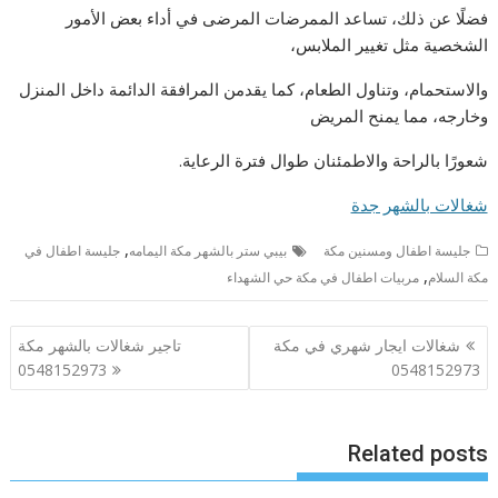
فضلًا عن ذلك، تساعد الممرضات المرضى في أداء بعض الأمور
الشخصية مثل تغيير الملابس،
والاستحمام، وتناول الطعام، كما يقدمن المرافقة الدائمة داخل المنزل
وخارجه، مما يمنح المريض
شعورًا بالراحة والاطمئنان طوال فترة الرعاية.
شغالات بالشهر جدة
,
جليسة اطفال ومسنين مكة
بيبي ستر بالشهر مكة اليمامه
جليسة اطفال في
,
مكة السلام
مربيات اطفال في مكة حي الشهداء
تصفّح
شغالات ايجار شهري في مكة
تاجير شغالات بالشهر مكة
المقالات
0548152973
0548152973
Related posts