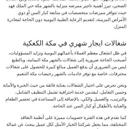
الصحي، تبرز أهمية تاجير ممرضه منزلية بالشهر مكة حي الملك فهد
حيث تتوافر ممرضات متخصصات في متابعة كبار السن أو ذوي
الأمراض المزمنة، لتقديم الرعاية الطبية اليومية دون الحاجة لمغادرة
المنزل.
شغالات ايجار شهري في مكة الكعكية
في ظل انشغال معظم العملاء بأعمالهم اليومية وتزايد المسؤوليات،
أصبحت الحاجة ضرورية إلى شغالات بالشهر مكة اليمامه، وبالطبع
ليس من الضروري أن يدفع العميل مبالغ كبيرة للحصول على شغالات
محترفات، خاصة مع توفر خادمات بالشهر رخيصات مكة التنعيم.
ونحن نحرص على اختيار الشغالات بعناية فائقة من حيث الخبرة والأمانة
وحسن التعامل، ليقدمن خدمة احترافية تشمل التنظيف الشامل،
والترتيب، والغسيل والكي، بالإضافة إلى المساعدة في تحضير الطعام
والعناية بالأطفال أو كبار السن عند الحاجة.
كما نقدم في هذه الفترة خصومات مميزة على أنظمة التعاقد
المختلفة، مما يجعل شركتنا الخيار الأمثل لكل عميل يبحث عن عمالة