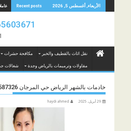
Skip
عاملات 
الأربعاء, أغسطس 5, 2026
Recent posts
to
content
0565603671 ارقام عاملات بالشهر الريا
671
نقل اثاث بالقطيف والخبر
مكافحة حشرات
مقاولات وترميمات بالرياض وجدة
شغالات جد
خادمات بالشهر الرياض حي المرجان 0574587326
29 أبريل، 2025
haydi ahmed