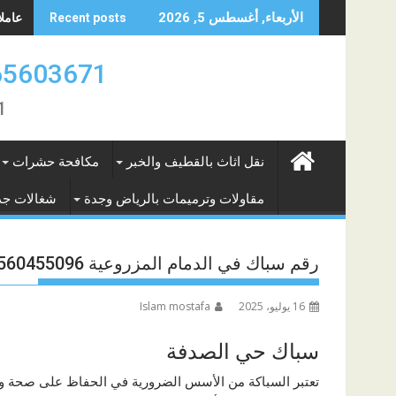
Skip
عاملات 
الأربعاء, أغسطس 5, 2026
Recent posts
to
content
0565603671 ارقام عاملات بالشهر الريا
671
نقل اثاث بالقطيف والخبر
مكافحة حشرات
مقاولات وترميمات بالرياض وجدة
شغالات جد
رقم سباك في الدمام المزروعية 0560455096
16 يوليو، 2025
Islam mostafa
سباك حي الصدفة
تعتبر السباكة من الأسس الضرورية في الحفاظ على صحة وسل