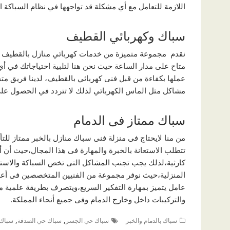
اللازمة للتعامل مع أي مشكلة قد تواجهها في نظام السباكة 
سباك وكهربائي القطيف
نقدم مجموعة متميزة من خدمات كهربائي منازل بالقطيف حي
متاح على مدار الساعة حيث نحن هنا لتلبية احتياجاتك في أ
عملها بكفاءة من قبل فنى كهربائي بالقطيف، لدينا فريق م
مشاكل مثل الماس الكهربائي لذلك لا تتردد في الحصول عل
سباك ممتاز فى الدمام
من منا لايحتاج فى منزلة فنى سباك منازل بالخبر ممتاز لل
تتطلب الاستعانة بالخبرة والمهارة فى هذا المجال،حيث أن 
كارثية،لذلك يجب تجنب المشاكل التى تخص السباكة والاست
المنزلية،حيث نوفر مجموعة من الفنيين المتخصصين فى أعمال
عامل يتميز بمهارة التفكير السريع،ويتصرف بطريقة علمية
والتركيبات داخل وخارج الدمام وفى جميع أنحاء المملكة.
,
,
سباك بالدمام والخبر
سباك حي الجسر
سباك حي الصدفة
سباك 