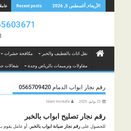
Skip
عاملات 
الأربعاء, أغسطس 5, 2026
Recent posts
to
content
0565603671 ارقام عاملات بالشهر الريا
671
نقل اثاث بالقطيف والخبر
مكافحة حشرات
مقاولات وترميمات بالرياض وجدة
شغالات جد
رقم نجار ابواب الدمام 0565709420
25 يوليو، 2025
Islam mostafa
رقم نجار تصليح ابواب بالخبر
للحصول على
رقم نجار صيانة ابواب بالخبر
، أو عامل يقوم بـ