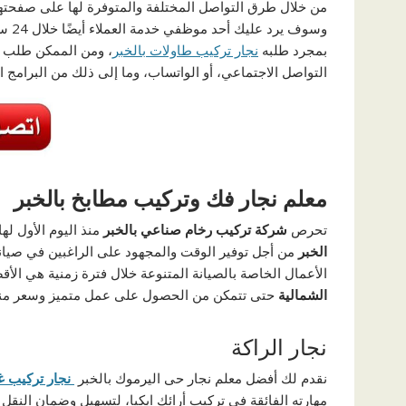
من خلال طرق التواصل المختلفة والمتوفرة لها على صفحتها 
وسوف يرد عليك أحد موظفي خدمة العملاء أيضًا خلال 24 ساعة، وهذا ليتم إرسال
بمجرد طلبه
نجار تركيب طاولات بالخبر
، ومن الممكن طلب
التواصل الاجتماعي، أو الواتساب، وما إلى ذلك من البرامج ا
معلم نجار فك وتركيب مطابخ بالخبر
تحرص
شركة تركيب رخام صناعي بالخبر
منذ اليوم الأول ل
الخبر
من أجل توفير الوقت والمجهود على الراغبين في صيان
الأعمال الخاصة بالصيانة المتنوعة خلال فترة زمنية هي ال
الشمالية
حتى تتمكن من الحصول على عمل متميز وسعر من
نجار الراكة
نقدم لك أفضل معلم نجار حى اليرموك بالخبر
نجار تركيب غ
مهارته الفائقة في تركيب أرائك ايكيا، لتسهيل وضمان النقل ا