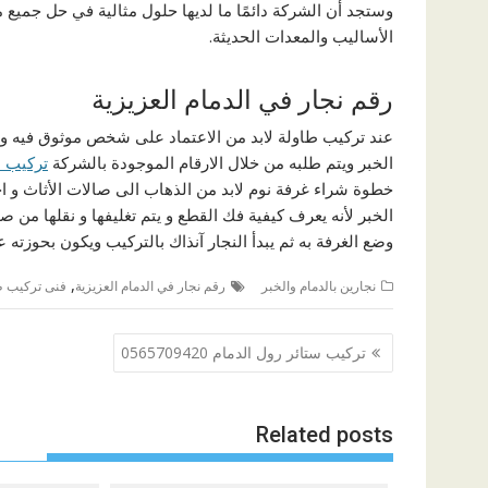
وستجد أن الشركة دائمًا ما لديها حلول مثالية في حل جميع
الأساليب والمعدات الحديثة.
رقم نجار في الدمام العزيزية
عند تركيب طاولة لابد من الاعتماد على شخص موثوق فيه و في
الخبر ويتم طلبه من خلال الارقام الموجودة بالشركة
تركيب س
خطوة شراء غرفة نوم لابد من الذهاب الى صالات الأثاث و اخ
الخبر لأنه يعرف كيفية فك القطع و يتم تغليفها و نقلها من ص
وضع الغرفة به ثم يبدأ النجار آنذاك بالتركيب ويكون بحوزته
,
نجارين بالدمام والخبر
رقم نجار في الدمام العزيزية
فنى تركيب طا
تصفّح
تركيب ستائر رول الدمام 0565709420
المقالات
Related posts