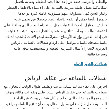
والنظام والترتيب فضلا عن إعدادها الجيد للطعام ونقدية بأفضل
شكل،كما تعمل عاملة منزلية بالساعة على الاعتناء بالأطفال الصغار
وكبار السن فهى مسؤولة عنهم مسؤولية كاملة فترة تواجدها
بالمنزل،أيضا يمكن أن تقوم بإعداد الطعام،فضلا عن تحمل عبء
تنظيف المنازل بأحدث التقنيات مثل استخدام البخار الذي يحافظ على
الأقمشة والمنسوجات أثناء وبعد عملية التنظيف،حيث أثبتت فاعليته
فى إذابة الدهون وإزالة الأوساخ المتراكمة ليبدو الاثاث كالجديد لذلك
دائما ننصحك دائما بالتواصل على ارقام شغالات بالساعة بالرياض
العزيزية لإنجاز الأعمال المنزلية الصعبة والمستعصية بدقة عالية
وسرعة فائقة .
شغالات بالشهر الدمام
شغالات بالساعه حى عكاظ الرياض
احرص على بقاء منزلك بشكل مرتب ونظيف طوال الوقت بالتعاون مع
شغالات بالساعه حى عكاظ الرياض بسعر قليل وبقدرات هائلة، ونوفر
لك جميع المواصفات التي يحلم بها كل شخص يبحث عن الراحة
النفسية داخل منزله على سبيل المثال يجب أن تلتزم العاملة بمواعيد