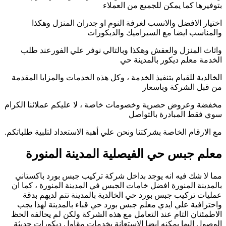
بتوفيرها كما يمكن للجميع من العملاء
اختيار الافضل والانسب لغرفة النوم او جدران المنزل وهكذا
والمناسب ايضا مع السيراميك والديكورات
واثاث المنزل والعفش وهكذا وبالتالي نوفر علي الفورعند طلب
الخدمة معلم ديكور بالمدينة حي
الخالدية للقيام بتنفيذ الخدمة ، وكل هذه الخدمات والمزايا المقدمة
من قبل الشركة وباسعار
مخفضة وعروض حصرية وخصومات خاصة ، لا عليكم عملائنا الكرام
سوي فقط المبادرة بالتواصل
مع الارقام الخاصة بشركتنا ونحن علي أهبة الاستعداد لتلبية طلباتكم.
معلم جبس حي الفيصلية المدينة المنورة
مما لا شك فيه انه يوجد بداخل شركة تركيب جبس بورد باكستاني
بالمدينة المنورة افضل خامات الجبس في المدينة المنورة ، كما ان
عمليات تركيب جبس بورد حي الخالدية بالمدينة تتم لديهم بدقة
واحترافية علي ايدي معلم جبس بورد حي قباء بالمدينة لهذا يجب
الاطمئنان التام عند التعامل مع هذه الشركة ولكن لم يحالفه الحظ
الوصول اليها يمكنه ايضا الاستعانة بخدمات مقاول ديكورات حديثة