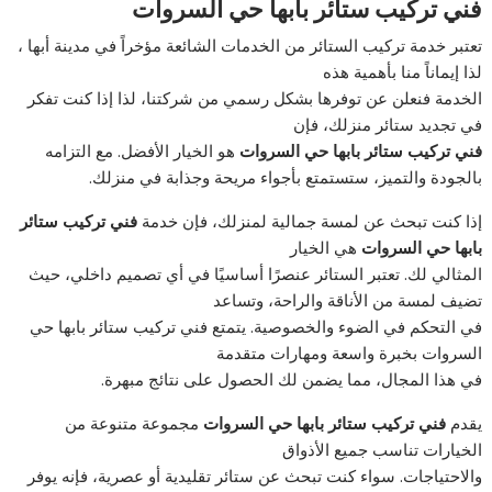
فني تركيب ستائر بابها حي السروات
تعتبر خدمة تركيب الستائر من الخدمات الشائعة مؤخراً في مدينة أبها ،
لذا إيماناً منا بأهمية هذه
الخدمة فنعلن عن توفرها بشكل رسمي من شركتنا، لذا إذا كنت تفكر
في تجديد ستائر منزلك، فإن
فني تركيب ستائر بابها حي السروات
هو الخيار الأفضل. مع التزامه
بالجودة والتميز، ستستمتع بأجواء مريحة وجذابة في منزلك.
إذا كنت تبحث عن لمسة جمالية لمنزلك، فإن خدمة
فني تركيب ستائر
بابها حي السروات
هي الخيار
المثالي لك. تعتبر الستائر عنصرًا أساسيًا في أي تصميم داخلي، حيث
تضيف لمسة من الأناقة والراحة، وتساعد
في التحكم في الضوء والخصوصية. يتمتع فني تركيب ستائر بابها حي
السروات بخبرة واسعة ومهارات متقدمة
في هذا المجال، مما يضمن لك الحصول على نتائج مبهرة.
يقدم
فني تركيب ستائر بابها حي السروات
مجموعة متنوعة من
الخيارات تناسب جميع الأذواق
والاحتياجات. سواء كنت تبحث عن ستائر تقليدية أو عصرية، فإنه يوفر