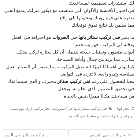
لك استشارات تصميمية لمساعدتك
في اختيار الأقمشة والألوان التي تتناسب مع ديكور منزلك. يتمتع الفني
بقدرة على فهم رؤيتك وتحويلها إلى واقع،
مما يضمن لك نتائج تفوق توقعاتك.
ما يميز
فني تركيب ستائر بابها حي السروات
هو احترافه في العمل
ودقته في التركيب. فهو يستخدم
أدوات متطورة وتقنيات حديثة لضمان أن كل ستارة تُركب بشكل
مثالي، مما يزيد من جمال وأناقة المساحة.
كما يولي اهتمامًا كبيرًا لتفاصيل التركيب، مما يضمن أن الستائر تعمل
بسلاسة وتبدو رائعة. لا تتردد في التواصل
معنا للحصول على رقم
فني تركيب ستائر
محترف و الذي سيساعدك
في تحقيق التصميم الذي تحلم به، ويجعل
من مساحتك مكانًا مميزًا ينبض بالحياة
,
نجار ابها
فني تركيب ستائر بابها حي السروات
نجار تركيب غرف نوم صينى
,
أبها
نجار طاولات خميس مشيط حي النسيم
تصفّح
نجار اثاث حى النسيم
تركيب ستائر حى السد