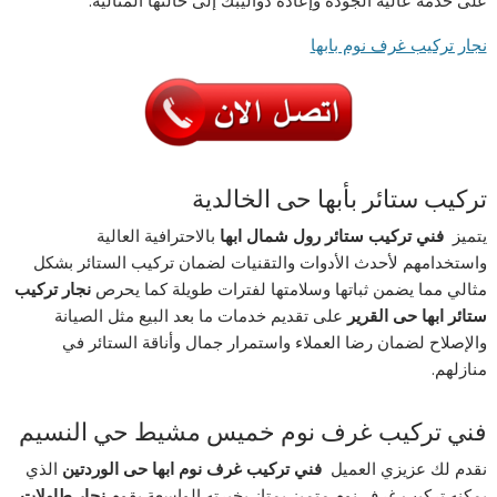
على خدمة عالية الجودة وإعادة دواليبك إلى حالتها المثالية.
نجار تركيب غرف نوم بابها
تركيب ستائر بأبها حى الخالدية
يتميز
فني تركيب ستائر رول شمال ابها
بالاحترافية العالية
واستخدامهم لأحدث الأدوات والتقنيات لضمان تركيب الستائر بشكل
مثالي مما يضمن ثباتها وسلامتها لفترات طويلة كما يحرص
نجار تركيب
ستائر ابها حى القرير
على تقديم خدمات ما بعد البيع مثل الصيانة
والإصلاح لضمان رضا العملاء واستمرار جمال وأناقة الستائر في
منازلهم.
فني تركيب غرف نوم خميس مشيط حي النسيم
نقدم لك عزيزي العميل
فني تركيب غرف نوم ابها حى الوردتين
الذي
يمكنه تركيب غرف نوم متميز يمتاز بخبرته الواسعة يقوم
نجار طاولات