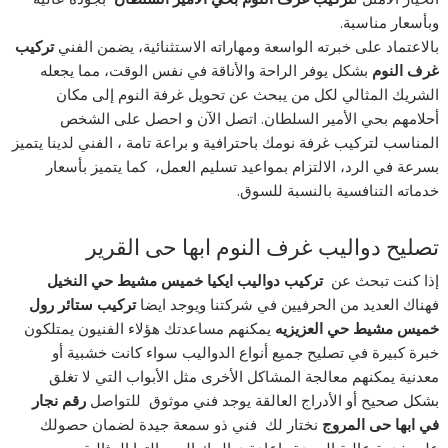
وبأسعار مناسبة.
بالاعتماد على خبرته الواسعة ومهاراته الاستثنائية، يضمن الفني
تركيب
غرف النوم
بشكل يوفر الراحة والأناقة في نفس الوقت، مما يجعله
الشريك المثالي لكل من يبحث عن تحويل غرفة النوم إلى مكان
أحلامهم بحي الأمير السلطان. اتصل الآن و احصل على الشخص
المناسب لتركيب غرفة نومك باحترافية و براعة تامة ، الفني لدينا يتميز
بسرعة في الرد، الالتزام بمواعيد تسليم العمل، كما يتميز بأسعار
خدماته التنافسية بالنسبة للسوق.
تصليح دواليب غرف النوم ابها حى القرير
إذا كنت تبحث عن
تركيب دواليب ايكيا خميس مشيط حي النخيل
فهناك العديد من الحرفيين في شركتنا ويوجد ايضا
تركيب ستائر رول
خميس مشيط حي العزيزيه
يمكنهم مساعدتك هؤلاء الفنيون يمتلكون
خبرة كبيرة في تصليح جميع أنواع الدواليب سواء كانت خشبية أو
معدنية يمكنهم معالجة المشاكل الأخرى مثل الأبواب التي لا تغلق
بشكل صحيح أو الأدراج العالقة يوجد فني موثوق للتواصل
رقم نجار
في ابها حى المروج
نختار لك فني ذو سمعة جيدة لضمان حصولك