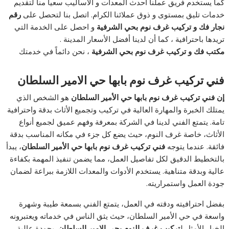
كما يستخدم فريق عملنا أحدث المعدات و الأساليب سعياً منا لتقديم
خدمات تليق بمستوى و ذوق عملائنا الكرام. اتصل بنا لتحصل على
رقم
نجار فك و تركيب غرف نوم بحي الشرفية
و احصل على الخدمة التي
تريدها باحترافية ، كما أن لدينا أفضل الأسعار المدينة .
مكتب فك و تركيب غرف نوم بحي الشرفية
، نحن دائماً في خدمتك
فني تركيب غرف نوم بابها حي الامير السلطان
إن فني تركيب غرف نوم بابها حي الأمير السلطان
هو الشخص الذي
يمتلك الخبرة والمهارة العالية في تركيب وتجميع الأثاث بدقة واحترافية
تامة. يتمتع الفني لدينا في الشركة بمعرفة وفهم عميق لجميع أنواع
الأثاث، خاصة غرف النوم، حيث يضع كل جزء في مكانه المناسب بدقة
فائقة. عندما يتوجه
فني تركيب غرف نوم بابها حي الأمير السلطان
، يبدأ
بالتخطيط الدقيق لكل تفاصيل العمل، مما يضمن تنفيذ المهمة بكفاءة
عالية وبدقة متناهية. يستخدم الأدوات والمعدات اللازمة ببراعة لضمان
جودة العمل واستمراريته.
بفضل احترافيته ودقته في العمل، يتمتع الفني بسمعة طيبة وشهرة
واسعة في حي الأمير السلطان، حيث يثق الناس في خدماته ويعتبرونه
الخيار الأمثل ل
تركيب غرف النوم بحي الامير السلطان
بجودة عالية