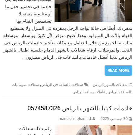
خادمة في تحضير حفل ما
أو مناسبة معينة لا
تستطعين القيام بها
بمفردك، أيضًا في حالة تواجد الرجل بمفرده في المنزل ولا يستطيع
القيام بالأعمال المنزلية، وهذا أصبح متوفر الآن كثيرًا وبأسعار متوسطة
مناسبة للجميع من خلال التعامل مع مكاتب تأجير خادمات بالرياض حى
النخيل والمرسلات. ارقام شغالات بالشهر الدمام جليسة اطفال بالشهر
الرياض لدينا أفضل خادمات بالساعات فى الرياض مميزون…
READ MORE
,
شغالات بالشهر الرياض
شغالات بالساعة في الرياض
شغالات صوماليات
,
بالساعة بالرياض
عاملات بساعه الرياض
خادمات كينيا بالشهر بالرياض 0574587326
30 ديسمبر، 2025
manora mohamed
رقم دلالة شغالات