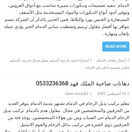
الدمام تنفيذ تصميمات وديكورات مميزة تتناسب مع أذواق العروس،
وتوفير أجود أنواع الديكورات والمواد المستخدمة مثل الأسقف
المستعارة و الجبس بورد والبلاط، فمن الجدير بالذكر أن الشركة تتسم
بتوافر بها أفضل مقاول ترميم وتشطيب مباني الدمام الخبر يؤدي عمله
بإتقان ومهارة…
READ MORE
,
,
أعمال دهانات الدمام
اصباغ داخلية خارجية الدمام
معلم صباغ خارجية بالدمام
مكتب تصميم داخلي في الدمام
دهانات ضاحية الملك فهد 0533236368
18 أغسطس، 2025
Islam mostafa
معلم تركيب بديل الرخام في الدمام تشتهر مدينة الدمام بتوفر العديد
من الحرفيين والمتخصصين في مجال مقاول هدم بالدمام تركيب بديل
الرخام الدمام حى الضباب ومن بين هؤلاء المتخصصين، يوجد فئة من
الحرفيين ذوي الخبرة في تركيب بدائل الرخام والفوم الاستيل
والخشب، حيث يعد تركيب فوم بديل خشب الدمام أمرًا شائعًا في مجال