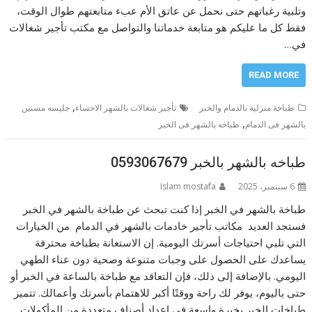
وتلبية رغباتهم حتى نحمل عن عاتق الأم عبء متابعتهم طوال الوقت،
فقط كل ما عليكم هو متابعة خدماتنا والتواصل مع مكتب تأجير شغالات
في…
READ MORE
,
طباخة منزلية بالدمام والخبر
تأجير شغالات بالشهر الاحساء
جليسه مسنين
,
بالشهر فى الدمام
طباخه بالشهر فى الخبر
طباخه بالشهر بالخبر 0593067679
6 سبتمبر، 2025
Islam mostafa
طباخة بالشهر في الخبر إذا كنت تبحث عن طباخة بالشهر في الخبر
فستجد العديد مكاتب تأجير خادمات بالشهر في الدمام من الخيارات
التي تلبي احتياجات أسرتك اليومية. إن الاستعانة بطباخة محترفة
يساعدك على الحصول على وجبات متنوعة وصحية دون عناء الطهي
اليومي. بالإضافة إلى ذلك، فإن التعاقد مع طباخة بالساعة في الخبر أو
حتى باليوم، يوفر لك راحة ووقتًا أكبر للاهتمام بأسرتك وأعمالك. تتميز
طباخات الخبر بخبرة واسعة في إعداد أصناف متعددة من المأكولات