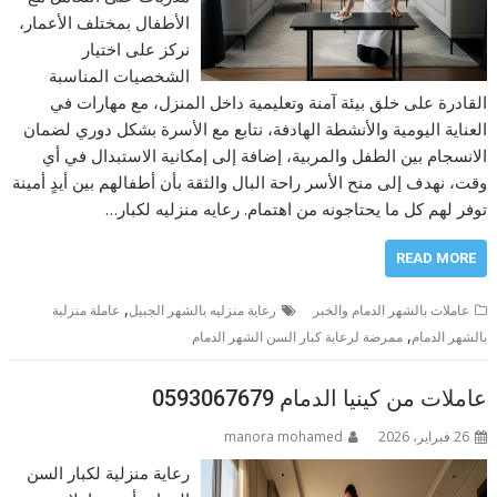
الأطفال بمختلف الأعمار،
نركز على اختيار
الشخصيات المناسبة
القادرة على خلق بيئة آمنة وتعليمية داخل المنزل، مع مهارات في
العناية اليومية والأنشطة الهادفة، نتابع مع الأسرة بشكل دوري لضمان
الانسجام بين الطفل والمربية، إضافة إلى إمكانية الاستبدال في أي
وقت، نهدف إلى منح الأسر راحة البال والثقة بأن أطفالهم بين أيدٍ أمينة
توفر لهم كل ما يحتاجونه من اهتمام. رعايه منزليه لكبار…
READ MORE
,
عاملات بالشهر الدمام والخبر
رعاية منزليه بالشهر الجبيل
عاملة منزلية
,
بالشهر الدمام
ممرضة لرعاية كبار السن الشهر الدمام
عاملات من كينيا الدمام 0593067679
26 فبراير، 2026
manora mohamed
رعاية منزلية لكبار السن