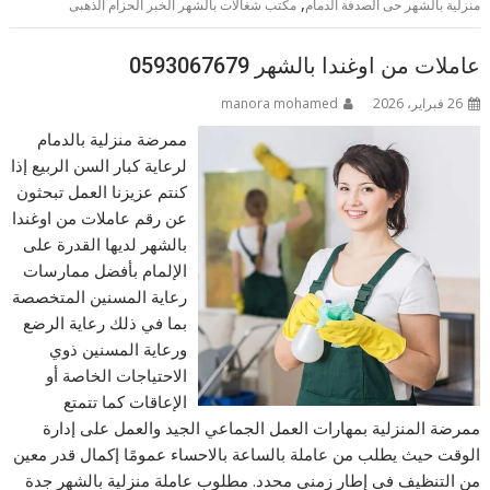
,
منزلية بالشهر حى الصدفة الدمام
مكتب شغالات بالشهر الخبر الحزام الذهبى
عاملات من اوغندا بالشهر 0593067679
26 فبراير، 2026
manora mohamed
ممرضة منزلية بالدمام
لرعاية كبار السن الربيع إذا
كنتم عزيزنا العمل تبحثون
عن رقم عاملات من اوغندا
بالشهر لديها القدرة على
الإلمام بأفضل ممارسات
رعاية المسنين المتخصصة
بما في ذلك رعاية الرضع
ورعاية المسنين ذوي
الاحتياجات الخاصة أو
الإعاقات كما تتمتع
ممرضة المنزلية بمهارات العمل الجماعي الجيد والعمل على إدارة
الوقت حيث يطلب من عاملة بالساعة بالاحساء عمومًا إكمال قدر معين
من التنظيف في إطار زمني محدد. مطلوب عاملة منزلية بالشهر جدة