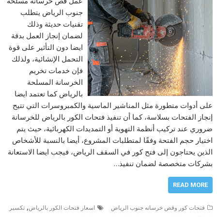
عمل قص خرسانة مسلحة
جنوب الرياض يتطلب
تقنيات حديثة وذلك
لضمان إنجاز العمل بدقة
ايضا دون التأثير على قوة
التحمل الإنشائية، ولذلك
فإن خدمات تخريم
الخرسانة المسلحة
بالرياض كما تعتمد ايضا
على أدوات متطورة مثل المناشير الماسية والكمبروسرات التي تتيح
إنجاز الفتحات بسلاسة، كما أن تنفيذ فتحات الكور بالرياض للخرسانة
ضروري عند تركيب أنظمة التهوية أو التمديدات الكهربائية، حيث يتم
اختيار حجم الفتحة وفقًا لمتطلبات المشروع، أيضا بالنسبة للأشخاص
الذين يحتاجون إلى فتح كور في السقف الرياض، فيجب ايضا الاستعانة
بشركات متخصصة لضمان تنفيذ…
READ MORE
,
فتحات كور وقص خرسانه جنوب الرياض
اسعار فتحات الكور بالرياض
تكسير