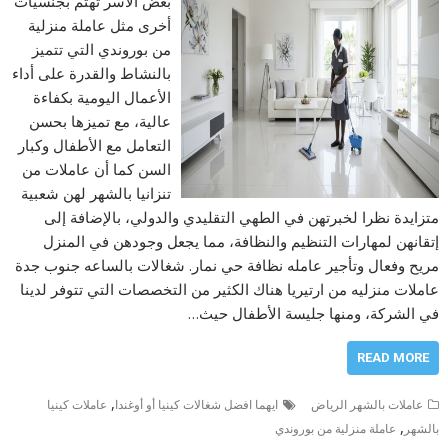
بعض الأسر تهتم بجنسيات
أخرى مثل عاملة منزلية
من بوروندي التي تتميز
بالنشاط والقدرة على أداء
الأعمال اليومية بكفاءة
عالية، مع تميزها بحسن
التعامل مع الأطفال وكبار
السن كما أن عاملات من
تنزانيا بالشهر لهن شعبية
متزايدة نظرا لخبرتهن في الطهي التقليدي والدولي، بالإضافة إلى
إتقانهن لمهارات التنظيم والنظافة، مما يجعل وجودهن في المنزل
مريح وفعال وتأجير عامله نظافة حي نمار. شغالات بالساعه جنوب جدة
عاملات منزليه من ارتيريا هناك الكثير من التخصصات التي تتوفر لدينا
في الشركة، ومنها جليسة الأطفال حيث…
READ MORE
,
عاملات بالشهر الرياض
ايهما افضل شغالات كينيا أو أوغندا
عاملات كينيا
,
بالشهر
عاملة منزلية من بوروندي