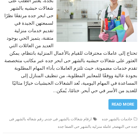
بجدة، يعتبر الطلب على
شغالات حبشيه بالشهر
حى ابحر جده مرتفعًا نظرًا
لسمعتهن الجيدة في
تقديم خدمات منزلية
متقنة، يتميز الحي بوجود
العديد من العائلات التي
تحتاج إلى عاملات محترفات للقيام بالأعمال المنزلية بانتظام، يمكن
العثور على شغالات حبشيه بالشهر حى ابحر جده عبر مكاتب متخصصة
تقدم خدمات مضمونة، حيث تلتزم العاملات بأداء المهام المطلوبة
بجودة عالية ووفقًا للمعايير المطلوبة، من تنظيف المنازل إلى
المساعدة في المهام اليومية، تُعد الشغالات الحبشيات خيارًا مثاليًا
للعديد من الأسر في حي أبحر. ختامًا، يُمكن…
READ MORE
,
خادمات بالشهر جده
ارقام شغالات بالشهر فى جده
رقم شغاله بالشهر فى
,
جده حى النهضة
عامله منزليه بالشهر حى الصفا جده