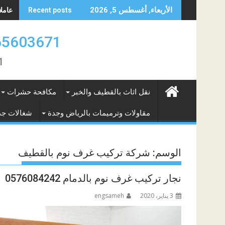
Skip
عاملات 
الأربعاء, أغسطس 5, 2026
Recent posts
to
content
0565603671 ارقام عاملات بالشهر الريا
671
نقل اثاث بالقطيف والخبر
مكافحة حشرات
مقاولات وترميمات بالرياض وجدة
شغالات جد
الوسم:
شركة تركيب غرف نوم بالقطيف
نجار تركيب غرف نوم بالدمام 0576084242
3 يناير، 2020
engsameh