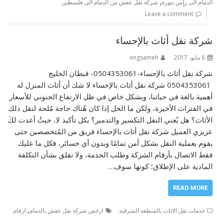
,
الدمام الى رأٍس تنورة
شركة نقل عفش من الدمام الى فلسطين
Leave a comment
شركة نقل أثاث بالإحساء
6 مايو، 2017
engsameh
شركة نقل أثاث بالإحساء-0504353061- قبطان الخليج
0504353061 شركة نقل أثاث بالإحساء لا شك أن أثاث المنزل له
أهمية بالغة في حياتنا، وبشكل خاص في ظل الارتفاع الجنوني للأسعار
في الفترات الأخيرة، ولكن ما الحل إذا كان هُناك حاجة مُلحة لنقل ذلك
الأثاث؟ هل يُعني النقل التكسير والتدمير؟ بكل تأكيد لا، حيثُ أعدت لكَ
عزيزي العميل شركة نقل أثاث بالإحساء فريق من المُتخصصين حتى
يقوم بعملية النقل بشكل أمن تمامًا وبدون أي خسائر، فكل ما عليك
فقط الاتصال بأرقام الشركة وطلب الخدمة، ولا تقلق بشأن التكلفة
المادية على الإطلاق؛ كونها سوف…
READ MORE
,
خدمات نقل الاثاث بالمنطقه الشرقيه
ارخص شركة نقل عفش بالدمام
ارقام