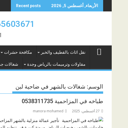
Skip
الأربعاء, أغسطس 5, 2026
Recent posts
to
content
0565603671 ارقام عاملات بالشهر الريا
671
نقل اثاث بالقطيف والخبر
مكافحة حشرات
مقاولات وترميمات بالرياض وجدة
شغالات جد
الوسم:
شغالات بالشهر في ضاحية لبن
طباخه في المزاحمية 0538311735
27 أغسطس، 2025
manora mohamed
تأجير عمالة منزلية بالشهر المزاحم
خادمات بالشهر رخيصات الرياض مرونة كبيرة في تنظيم الوقت 