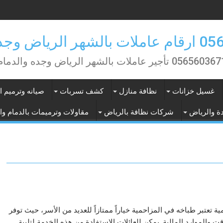
ض وجده والدمام
0565603 تأجير عاملات بالشهر الرياض وجده والدمام
غسيل خزانات
نظافة منازل
كشف تسربات
صيانه وترميم ا
ة والرياض
شركات نظافة بالرياض
مقاولات وترميمات بالدمام وا
ية تعتبر طباخه في المزاحمية خياراً ممتازاً للعديد من الأسر، حيث توفر
والموارد المالية. يمكن للعائلات الاستفادة من هذه الخدمة لتلبية