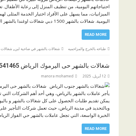
احتياجاتهم اليومية، من تنظيف المنزل إلى رعاية الأطفال.
الميزانيات، مما يسهل على الأفراد اختيار الخدمة المثلى لهم.
اليومية. شغالات بالشهر 1500 دبي شغالات اوغندا بالشهر الرياض كم ان شغالات اوغنديات بالشهر يمثلن خيارًا مناسبًا لتلبية…
READ MORE
,
طباخه بالخرج والمزاحميه
شغالات بالشهر في ضاحية لبن
شغالات ب
شغالات بالشهر حى اليرموك الرياض 0582541465
12 أبريل، 2025
manora mohamed
شغالات بالشهر حى اليرم
يأجر عاملات بالشهر بالرياض، وهي أحد أهم الشركات التي 
يمكن تقديم طلبات الحصول على كل شغالات بالشهر و باليوم
وبالتحديد في مدينة الرياض، حيث تعمل شركات التأجير على تق
الخبرة الواسعة، التي تجعل عاملات بالشهر حي الفواز الريا
READ MORE