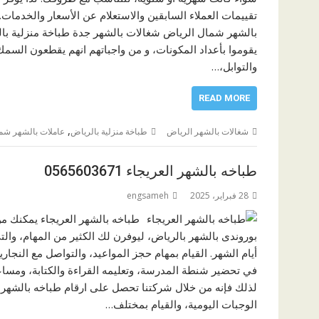
تقييمات العملاء السابقين والاستعلام عن الأسعار والخدمات
بالشهر شمال الرياض شغالات بالشهر جدة طباخة منزلية بال
يقوموا بأعداد المكونات، و من واجباتهم انهم يقطعون الس
والتوابل،…
READ MORE
,
شغالات بالشهر الرياض
طباخة منزلية بالرياض
عاملات بالشهر شم
طباخه بالشهر العريجاء 0565603671
28 فبراير، 2025
engsameh
طباخه بالشهر العريجاء يمكنك من
بوروندى بالشهر بالرياض، ليوفرن لك الكثير من المهام، والت
أيام الشهر. القيام بمهام حجز المواعيد، والتواصل مع النجار
في تحضير شنطة المدرسة، وتعليمه القراءة والكتابة، ومساعد
لذلك فإنه من خلال شركتنا تحصل على ارقام طباخه بالشهر ا
الوجبات اليومية، والقيام بمختلف…