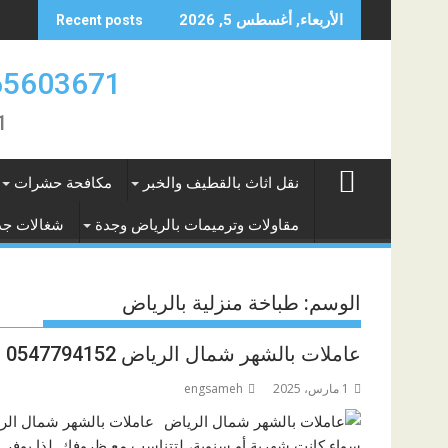
Skip
الأربعاء, أغسطس 5, 2026
Recent posts
to
content
0565603671 ارقام عاملات بالشهر الريا
671
نقل اثاث بالقطيف والخبر
مكافحة حشرات
مقاولات وترميمات بالرياض وجدة
شغالات جد
الوسم:
طباخة منزلية بالرياض
عاملات بالشهر شمال الرياض 0547794152
1 مارس، 2025
engsameh
عاملات بالشهر شمال الري
سواء كانت شهرية أو سنوية، لتتناسب مع ظروفك. لذا يوفر ل