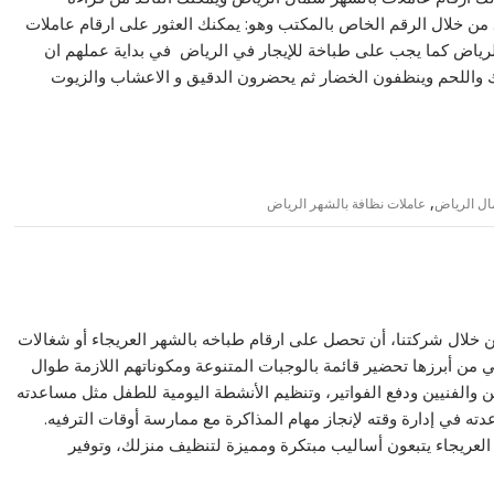
. من خلال الرقم الخاص بالمكتب وهو: يمكنك العثور على ارقام عاملات
رياض كما يجب على طباخة للإيجار في الرياض في بداية عملهم ان
مك واللحم وينظفون الخضار ثم يحضرون الدقيق و الاعشاب والزيوت
,
ال الرياض
عاملات نظافة بالشهر الرياض
 خلال شركتنا، أن تحصل على ارقام طباخه بالشهر العريجاء أو شغالات
ي من أبرزها تحضير قائمة بالوجبات المتنوعة ومكوناتهم اللازمة طوال
ين والفنيين ودفع الفواتير، وتنظيم الأنشطة اليومية للطفل مثل مساعدته
ته في إدارة وقته لإنجاز مهام المذاكرة مع ممارسة أوقات الترفيه.
لعريجاء يتبعون أساليب مبتكرة ومميزة لتنظيف منزلك، وتوفير