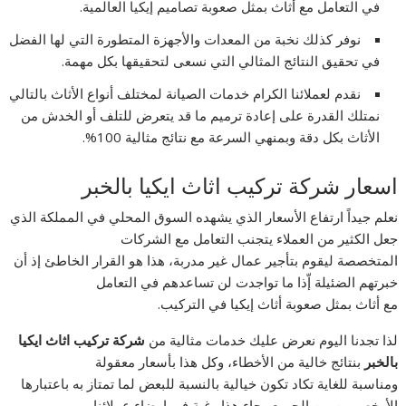
في التعامل مع أثاث بمثل صعوبة تصاميم إيكيا العالمية.
نوفر كذلك نخبة من المعدات والأجهزة المتطورة التي لها الفضل
في تحقيق النتائج المثالي التي نسعى لتحقيقها بكل مهمة.
نقدم لعملائنا الكرام خدمات الصيانة لمختلف أنواع الأثاث بالتالي
نمتلك القدرة على إعادة ترميم ما قد يتعرض للتلف أو الخدش من
الأثاث بكل دقة وبمنهي السرعة مع نتائج مثالية 100%.
اسعار شركة تركيب اثاث ايكيا بالخبر
نعلم جيداً ارتفاع الأسعار الذي يشهده السوق المحلي في المملكة الذي
جعل الكثير من العملاء يتجنب التعامل مع الشركات
المتخصصة ليقوم بتأجير عمال غير مدربة، هذا هو القرار الخاطئ إذ أن
خبرتهم الضئيلة إّذا ما تواجدت لن تساعدهم في التعامل
مع أثاث بمثل صعوبة أثاث إيكيا في التركيب.
لذا تجدنا اليوم نعرض عليك خدمات مثالية من
شركة تركيب اثاث ايكيا
بالخبر
بنتائج خالية من الأخطاء، وكل هذا بأسعار معقولة
ومناسبة للغاية تكاد تكون خيالية بالنسبة للبعض لما تمتاز به باعتبارها
الأرخص من بين الجميع وجاء هذا رغبة في إرضاء عملائنا